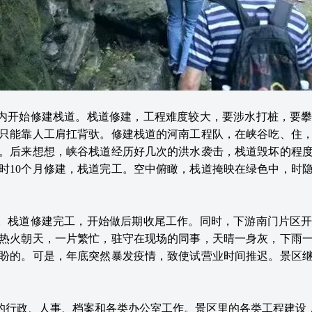
峡谷内开始修建栈道。栈道修建，工程难度较大，要涉水打桩，要
只能靠人工肩扛背驮。修建栈道的河南工程队，在峡谷吃、住
。后来想想，峡谷栈道经历好几次的洪水袭击，栈道毁坏的程
时10个月修建，栈道完工。空中俯瞰，栈道掩映在绿色中，时
折年。栈道修建完工，开始做后期收尾工作。同时，下游南门片区
热火朝天，一片繁忙，驻守在现场的同事，天晴一身灰，下雨
盼的。可是，年底突然暴发疫情，致使试营业时间推迟。景区
的行政、人事、档案和各类办公室工作。景区里的各类工程建设