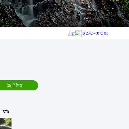
026-08-04]
越野车临时停运2天，别跑空哦~
[2026-08-01]
项目开放 |
游记美文
570