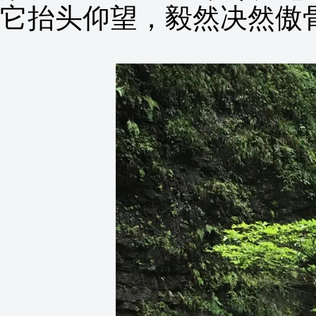
它抬头仰望，毅然决然傲