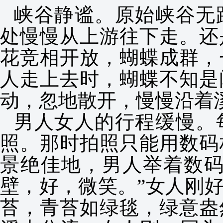
峡谷静谧。原始峡谷无
处慢慢从上游往下走。还
花竞相开放，蝴蝶成群，
人走上去时，蝴蝶不知是
动，忽地散开，慢慢沿着
男人女人的行程缓慢。
照。那时拍照只能用数码
景绝佳地，男人举着数码
壁，好，微笑。”女人刚
苔，青苔如绿毯，绿意盎