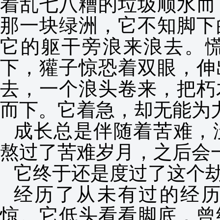
着乱七八糟的垃圾顺水而
那一块绿洲，它不知脚下
它的躯干旁浪来浪去。
下，獾子惊恐着双眼，伸
去，一个浪头卷来，把朽
而下。它着急，却无能为
成长总是伴随着苦难，
熬过了苦难岁月，之后会
它终于还是度过了这个
经历了从未有过的经
惊。它低头看看脚底，曾