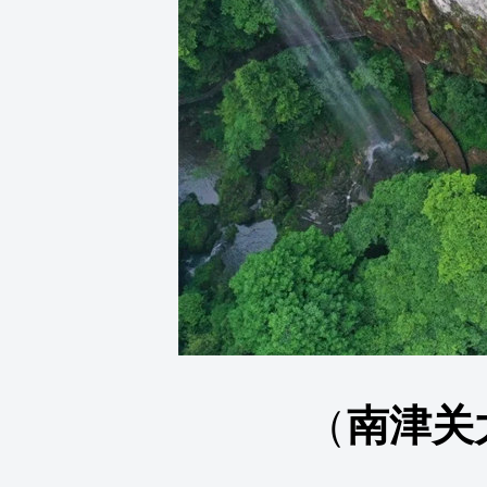
（
南津关