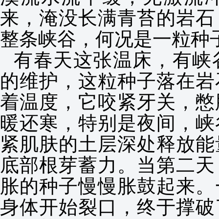
来，淹没长满青苔的岩石
整条峡谷，何况是一粒种
有春天这张温床，有峡
的维护，这粒种子落在岩
着温度，它咬紧牙关，憋
暖还寒，特别是夜间，峡
紧肌肤的土层深处释放能
底部根芽蓄力。当第二天
胀的种子慢慢胀鼓起来。
身体开始裂口，终于撑破