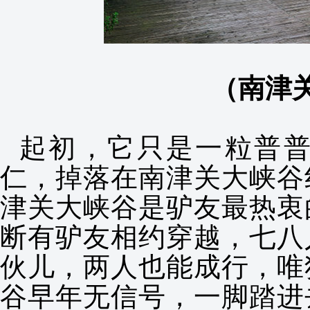
（南津
起初，它只是一粒普
仁，掉落在南津关大峡谷
津关大峡谷是驴友最热衷
断有驴友相约穿越，七八
伙儿，两人也能成行，唯
谷早年无信号，一脚踏进