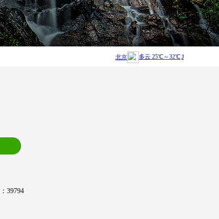
临时闭园1天 | 南津关大峡谷8月4日暂停开放
[2026-08-04]
越野车临时停
39794